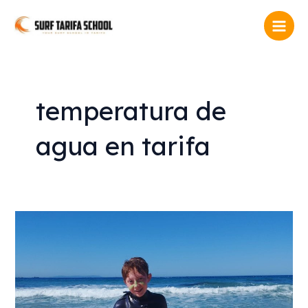
Ir
Main
al
Men
contenido
temperatura de
agua en tarifa
Surf
para
Niños
en
Tarifa
|