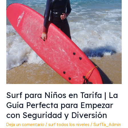
La
Guía
Perfecta
para
Empezar
con
Seguridad
y
Diversión
Surf para Niños en Tarifa | La
Guía Perfecta para Empezar
con Seguridad y Diversión
Deja un comentario
/
surf todos los niveles
/
SurfTa_Admin