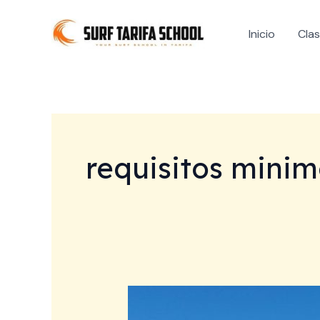
Ir
Inicio
Clas
al
contenido
requisitos minim
Surf
para