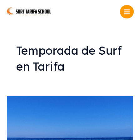
Ir
Main
al
Men
contenido
Temporada de Surf
en Tarifa
Mejor
momento
del
año
para
surf