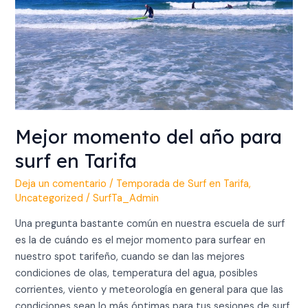
en
Tarifa
Mejor momento del año para
surf en Tarifa
Deja un comentario
/
Temporada de Surf en Tarifa
,
Uncategorized
/
SurfTa_Admin
Una pregunta bastante común en nuestra escuela de surf
es la de cuándo es el mejor momento para surfear en
nuestro spot tarifeño, cuando se dan las mejores
condiciones de olas, temperatura del agua, posibles
corrientes, viento y meteorología en general para que las
condiciones sean lo más óptimas para tus sesiones de surf